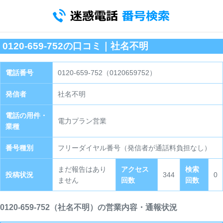
0120-659-752の口コミ｜社名不明
電話番号
0120-659-752（0120659752）
発信者
社名不明
電話の用件・
電力プラン営業
業種
番号種別
フリーダイヤル番号（発信者が通話料負担なし）
まだ報告はあり
アクセス
検索
投稿状況
344
0
ません
回数
回数
0120-659-752（社名不明）の営業内容・通報状況