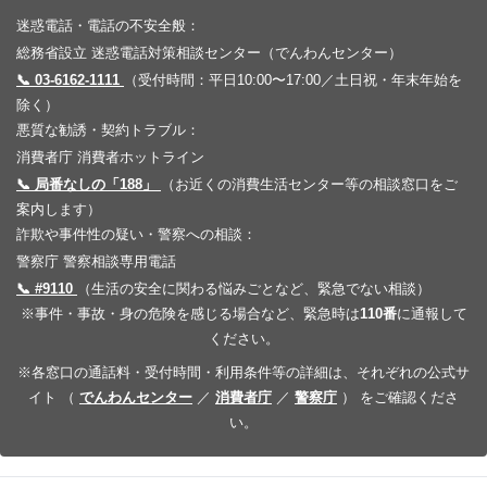
迷惑電話・電話の不安全般：
総務省設立 迷惑電話対策相談センター（でんわんセンター）
📞 03-6162-1111
（受付時間：平日10:00〜17:00／土日祝・年末年始を
除く）
悪質な勧誘・契約トラブル：
消費者庁 消費者ホットライン
📞 局番なしの「188」
（お近くの消費生活センター等の相談窓口をご
案内します）
詐欺や事件性の疑い・警察への相談：
警察庁 警察相談専用電話
📞 #9110
（生活の安全に関わる悩みごとなど、緊急でない相談）
※事件・事故・身の危険を感じる場合など、緊急時は
110番
に通報して
ください。
※各窓口の通話料・受付時間・利用条件等の詳細は、それぞれの公式サ
イト （
でんわんセンター
／
消費者庁
／
警察庁
） をご確認くださ
い。