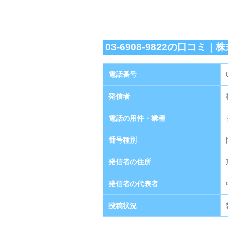
03-6908-9822の口コミ
電話番号
発信者
電話の用件・業種
番号種別
発信者の住所
発信者の代表者
投稿状況