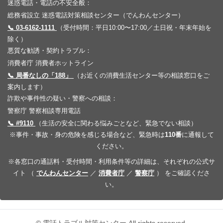
迷惑電話・電話の不安全般：
総務省設立 迷惑電話対策相談センター（でんわんセンター）
📞 03-6162-1111
（受付時間：平日10:00〜17:00／土日祝・年末年始を
除く）
悪質な勧誘・契約トラブル：
消費者庁 消費者ホットライン
📞 局番なしの「188」
（お近くの消費生活センター等の相談窓口をご
案内します）
詐欺や事件性の疑い・警察への相談：
警察庁 警察相談専用電話
📞 #9110
（生活の安全に関わる悩みごとなど、緊急でない相談）
※事件・事故・身の危険を感じる場合など、緊急時は
110番
に通報して
ください。
※各窓口の通話料・受付時間・利用条件等の詳細は、それぞれの公式サ
イト （
でんわんセンター
／
消費者庁
／
警察庁
） をご確認くださ
い。
© 電話トラブル対策センター All rights reserved.