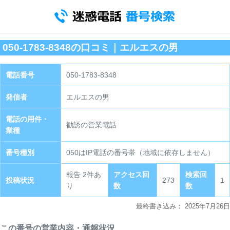
050-1783-8348の口コミ｜エルエスの男
電話番号
050-1783-8348
発信者
エルエスの男
電話の用件・
勧誘の営業電話
業種
番号種別
050はIP電話の番号帯（地域に依存しません）
報告 2件あ
アクセス回
検索回
投稿状況
273
1
り
数
数
最終書き込み：
2025年7月26日
この番号の営業内容・通報状況