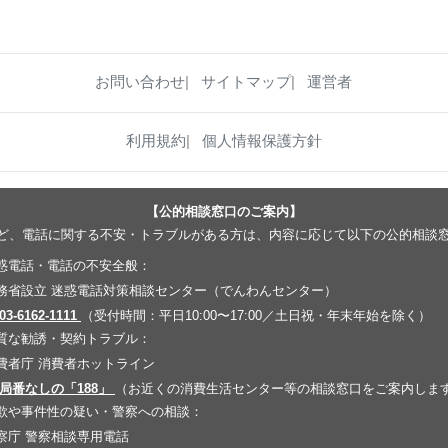
お問い合わせ
サイトマップ
運営者
利用規約
個人情報保護方針
【公的相談窓口のご案内】
ど、電話に関する不安・トラブルがある方は、内容に応じて以下の公的相談
惑電話・電話の不安全般：
務省設立 迷惑電話対策相談センター（でんわんセンター）
 03-6162-1111
（受付時間：平日10:00〜17:00／土日祝・年末年始を除く）
質な勧誘・契約トラブル：
費者庁 消費者ホットライン
 局番なしの「188」
（お近くの消費生活センター等の相談窓口をご案内しま
欺や事件性の疑い・警察への相談：
察庁 警察相談専用電話