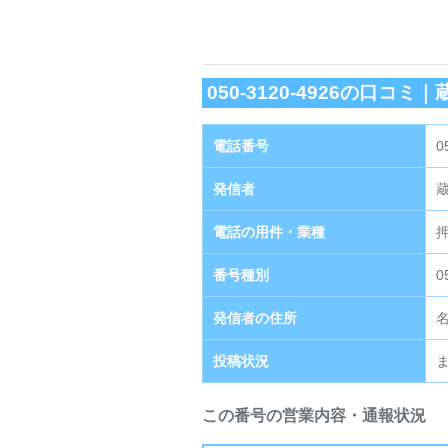
050-3120-4926の口コミ｜
電話番号
0
発信者
電話の用件・業種
番号種別
発信者の住所
投稿状況
この番号の営業内容・通報状況