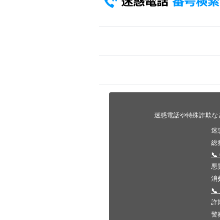
迷惑電話や特殊詐欺な
迷
総
📞
悪
消

詐
警