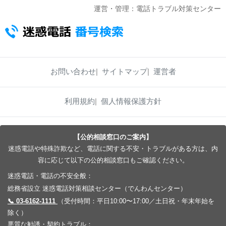
運営・管理：電話トラブル対策センター
お問い合わせ
サイトマップ
運営者
利用規約
個人情報保護方針
【公的相談窓口のご案内】
迷惑電話や特殊詐欺など、電話に関する不安・トラブルがある方は、内
容に応じて以下の公的相談窓口もご確認ください。
迷惑電話・電話の不安全般：
総務省設立 迷惑電話対策相談センター（でんわんセンター）
📞 03-6162-1111
（受付時間：平日10:00〜17:00／土日祝・年末年始を
除く）
悪質な勧誘・契約トラブル：