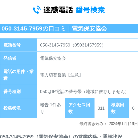
050-3145-7959の口コミ｜電気保安協会
電話番号
050-3145-7959（05031457959）
発信者
電気保安協会
電話の用件・業
電力切替営業【注意】
種
番号種別
050はIP電話の番号帯（地域に依存しません）
報告 1件あ
アクセス回
検索回
投稿状況
311
0
り
数
数
最終書き込み：
2024年12月19日
050-3145-7959（電気保安協会）の営業内容・通報状況