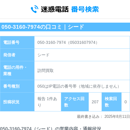
050-3160-7974の口コミ｜シード
電話番号
050-3160-7974（05031607974）
発信者
シード
電話の用件・
訪問買取
業種
番号種別
050はIP電話の番号帯（地域に依存しません）
報告 1件あ
アクセス回
検索回
投稿状況
207
0
り
数
数
最終書き込み：
2025年8月11日
050-3160-7974（シード）の営業内容・通報状況