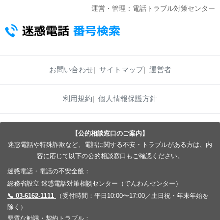
運営・管理：電話トラブル対策センター
お問い合わせ
サイトマップ
運営者
利用規約
個人情報保護方針
【公的相談窓口のご案内】
迷惑電話や特殊詐欺など、電話に関する不安・トラブルがある方は、内
容に応じて以下の公的相談窓口もご確認ください。
迷惑電話・電話の不安全般：
総務省設立 迷惑電話対策相談センター（でんわんセンター）
📞 03-6162-1111
（受付時間：平日10:00〜17:00／土日祝・年末年始を
除く）
悪質な勧誘・契約トラブル：