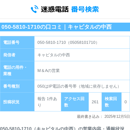
050-5810-1710の口コミ｜キャピタルの中西
電話番号
050-5810-1710（05058101710）
発信者
キャピタルの中西
電話の用件・
M＆Aの営業
業種
番号種別
050はIP電話の番号帯（地域に依存しません）
報告 1件あ
アクセス回
検索回
投稿状況
261
0
り
数
数
最終書き込み：
2025年12月5日
050-5810-1710（キャピタルの中西）の営業内容・通報状況