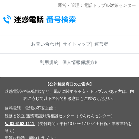
運営・管理：電話トラブル対策センター
お問い合わせ
サイトマップ
運営者
利用規約
個人情報保護方針
【公的相談窓口のご案内】
迷惑電話や特殊詐欺など、電話に関する不安・トラブルがある方は、内
容に応じて以下の公的相談窓口もご確認ください。
迷惑電話・電話の不安全般：
総務省設立 迷惑電話対策相談センター（でんわんセンター）
📞 03-6162-1111
（受付時間：平日10:00〜17:00／土日祝・年末年始を
除く）
悪質な勧誘・契約トラブル：