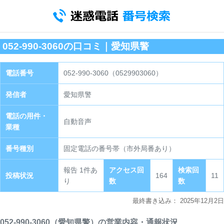
052-990-3060の口コミ｜愛知県警
電話番号
052-990-3060（0529903060）
発信者
愛知県警
電話の用件・
自動音声
業種
番号種別
固定電話の番号帯（市外局番あり）
報告 1件あ
アクセス回
検索回
投稿状況
164
11
り
数
数
最終書き込み：
2025年12月2日
052-990-3060（愛知県警）の営業内容・通報状況