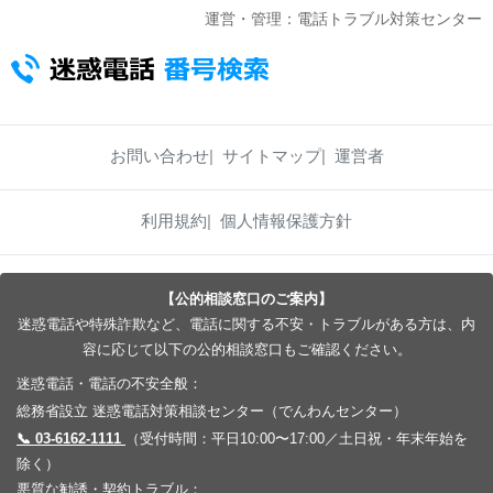
運営・管理：電話トラブル対策センター
お問い合わせ
サイトマップ
運営者
利用規約
個人情報保護方針
【公的相談窓口のご案内】
迷惑電話や特殊詐欺など、電話に関する不安・トラブルがある方は、内
容に応じて以下の公的相談窓口もご確認ください。
迷惑電話・電話の不安全般：
総務省設立 迷惑電話対策相談センター（でんわんセンター）
📞 03-6162-1111
（受付時間：平日10:00〜17:00／土日祝・年末年始を
除く）
悪質な勧誘・契約トラブル：