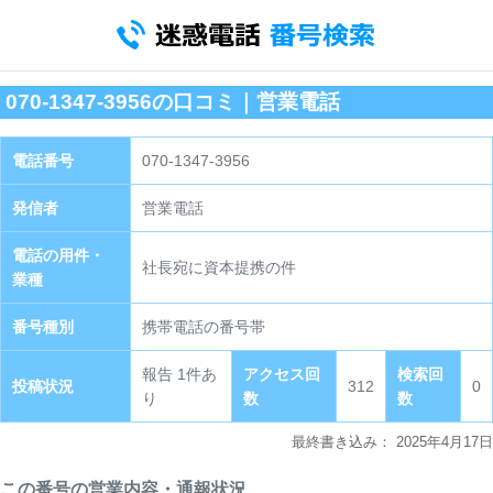
070-1347-3956の口コミ｜営業電話
電話番号
070-1347-3956
発信者
営業電話
電話の用件・
社長宛に資本提携の件
業種
番号種別
携帯電話の番号帯
報告 1件あ
アクセス回
検索回
投稿状況
312
0
り
数
数
最終書き込み：
2025年4月17日
この番号の営業内容・通報状況