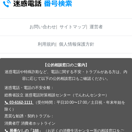
お問い合わせ
サイトマップ
運営者
利用規約
個人情報保護方針
【公的相談窓口のご案内】
迷惑電話や特殊詐欺など、電話に関する不安・トラブルがある方は、内
容に応じて以下の公的相談窓口もご確認ください。
迷惑電話・電話の不安全般：
総務省設立 迷惑電話対策相談センター（でんわんセンター）
📞 03-6162-1111
（受付時間：平日10:00〜17:00／土日祝・年末年始を
除く）
悪質な勧誘・契約トラブル：
消費者庁 消費者ホットライン
📞 局番なしの「188」
（お近くの消費生活センター等の相談窓口をご