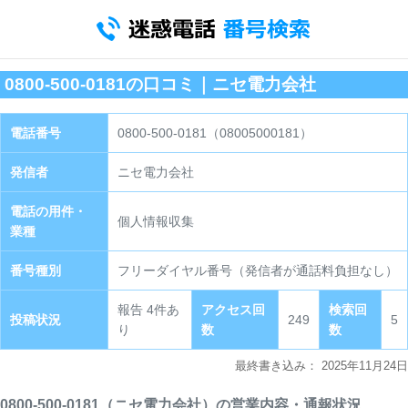
0800-500-0181の口コミ｜ニセ電力会社
電話番号
0800-500-0181（08005000181）
発信者
ニセ電力会社
電話の用件・
個人情報収集
業種
番号種別
フリーダイヤル番号（発信者が通話料負担なし）
報告 4件あ
アクセス回
検索回
投稿状況
249
5
り
数
数
最終書き込み：
2025年11月24日
0800-500-0181（ニセ電力会社）の営業内容・通報状況