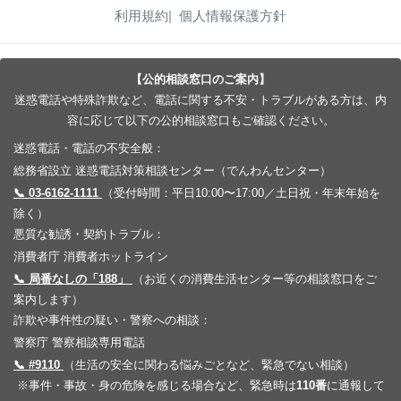
利用規約
個人情報保護方針
【公的相談窓口のご案内】
迷惑電話や特殊詐欺など、電話に関する不安・トラブルがある方は、内
容に応じて以下の公的相談窓口もご確認ください。
迷惑電話・電話の不安全般：
総務省設立 迷惑電話対策相談センター（でんわんセンター）
📞 03-6162-1111
（受付時間：平日10:00〜17:00／土日祝・年末年始を
除く）
悪質な勧誘・契約トラブル：
消費者庁 消費者ホットライン
📞 局番なしの「188」
（お近くの消費生活センター等の相談窓口をご
案内します）
詐欺や事件性の疑い・警察への相談：
警察庁 警察相談専用電話
📞 #9110
（生活の安全に関わる悩みごとなど、緊急でない相談）
※事件・事故・身の危険を感じる場合など、緊急時は
110番
に通報して