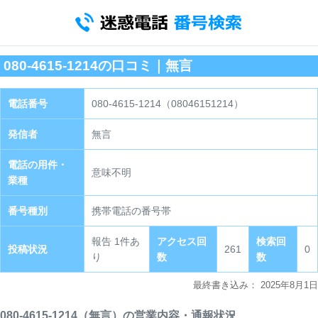
080-4615-1214の口コミ｜無言
電話番号
080-4615-1214（08046151214）
発信者
無言
電話の用件・
意味不明
業種
番号種別
携帯電話の番号帯
報告 1件あ
アクセス回
検索回
投稿状況
261
0
り
数
数
最終書き込み：
2025年8月1日
080-4615-1214（無言）の営業内容・通報状況