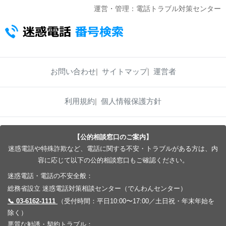
運営・管理：電話トラブル対策センター
お問い合わせ
サイトマップ
運営者
利用規約
個人情報保護方針
【公的相談窓口のご案内】
迷惑電話や特殊詐欺など、電話に関する不安・トラブルがある方は、内
容に応じて以下の公的相談窓口もご確認ください。
迷惑電話・電話の不安全般：
総務省設立 迷惑電話対策相談センター（でんわんセンター）
📞 03-6162-1111
（受付時間：平日10:00〜17:00／土日祝・年末年始を
除く）
悪質な勧誘・契約トラブル：