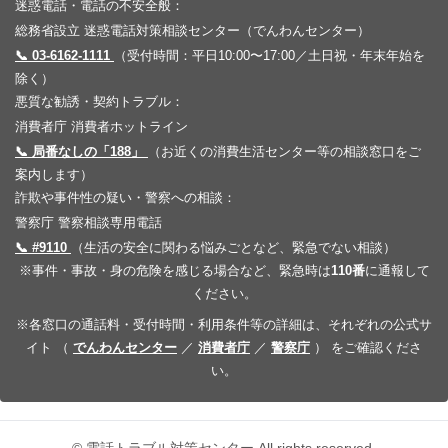
迷惑電話・電話の不安全般：
総務省設立 迷惑電話対策相談センター（でんわんセンター）
📞 03-6162-1111
（受付時間：平日10:00〜17:00／土日祝・年末年始を
除く）
悪質な勧誘・契約トラブル：
消費者庁 消費者ホットライン
📞 局番なしの「188」
（お近くの消費生活センター等の相談窓口をご
案内します）
詐欺や事件性の疑い・警察への相談：
警察庁 警察相談専用電話
📞 #9110
（生活の安全に関わる悩みごとなど、緊急でない相談）
※事件・事故・身の危険を感じる場合など、緊急時は
110番
に通報して
ください。
※各窓口の通話料・受付時間・利用条件等の詳細は、それぞれの公式サ
イト （
でんわんセンター
／
消費者庁
／
警察庁
） をご確認くださ
い。
© 電話トラブル対策センター All rights reserved.