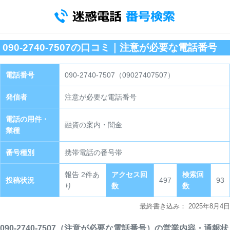
090-2740-7507の口コミ｜注意が必要な電話番号
電話番号
090-2740-7507（09027407507）
発信者
注意が必要な電話番号
電話の用件・
融資の案内・闇金
業種
番号種別
携帯電話の番号帯
報告 2件あ
アクセス回
検索回
投稿状況
497
93
り
数
数
最終書き込み：
2025年8月4日
090-2740-7507（注意が必要な電話番号）の営業内容・通報状