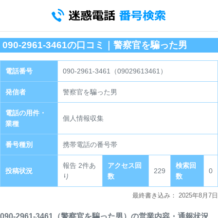
090-2961-3461の口コミ｜警察官を騙った男
電話番号
090-2961-3461（09029613461）
発信者
警察官を騙った男
電話の用件・
個人情報収集
業種
番号種別
携帯電話の番号帯
報告 2件あ
アクセス回
検索回
投稿状況
229
0
り
数
数
最終書き込み：
2025年8月7日
090-2961-3461（警察官を騙った男）の営業内容・通報状況