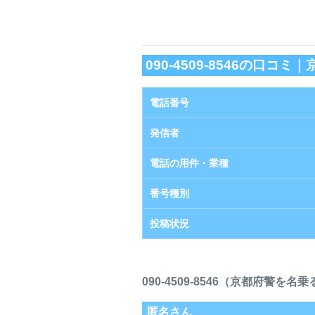
090-4509-8546の口
電話番号
発信者
電話の用件・業種
番号種別
投稿状況
090-4509-8546（京都府警
匿名さん